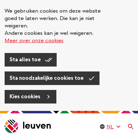
We gebruiken cookies om deze website
goed te laten werken. Die kan je niet
weigeren.
Andere cookies kan je wel weigeren.
Meer over onze cookies
Sta alles toe
Sta noodzakelijke cookies toe
Kies cookies
Overslaan
en
Zo
naar
de