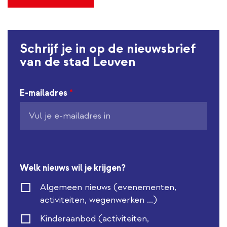
n
a
l
l
Schrijf je in op de nieuwsbrief
i
van de stad Leuven
n
k
E-mailadres
*
Welk nieuws wil je krijgen?
Algemeen nieuws (evenementen,
activiteiten, wegenwerken ...)
Kinderaanbod (activiteiten,