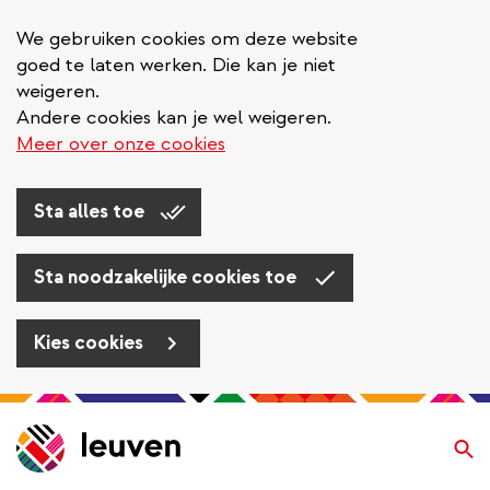
We gebruiken cookies om deze website
goed te laten werken. Die kan je niet
weigeren.
Andere cookies kan je wel weigeren.
Meer over onze cookies
Sta alles toe
Sta noodzakelijke cookies toe
Kies cookies
Overslaan
en
Zo
naar
de