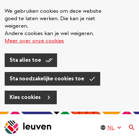
We gebruiken cookies om deze website
goed te laten werken. Die kan je niet
weigeren.
Andere cookies kan je wel weigeren.
Meer over onze cookies
Sta alles toe
Sta noodzakelijke cookies toe
Kies cookies
Overslaan
en
Zo
naar
de