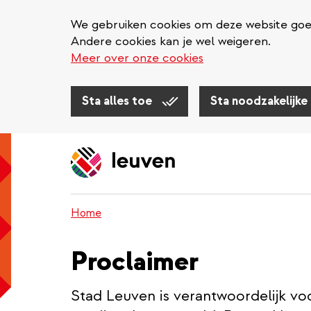
We gebruiken cookies om deze website goed 
Andere cookies kan je wel weigeren.
Meer over onze cookies
Sta alles toe
Sta noodzakelijke
Overslaan
en
naar
de
inhoud
Home
gaan
Proclaimer
Stad Leuven is verantwoordelijk vo