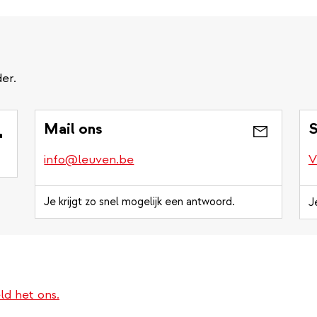
er.
Mail ons
S
info@leuven.be
V
Je krijgt zo snel mogelijk een antwoord.
J
ld het ons.