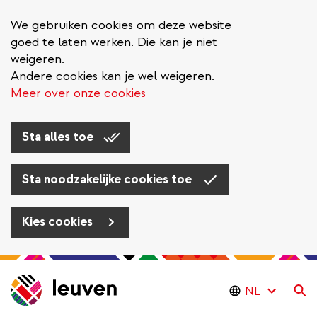
We gebruiken cookies om deze website
goed te laten werken. Die kan je niet
weigeren.
Andere cookies kan je wel weigeren.
Meer over onze cookies
Sta alles toe
Sta noodzakelijke cookies toe
Kies cookies
Overslaan
en
Zo
naar
de