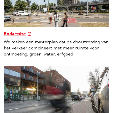
e
Bodartsite
x
We maken een masterplan dat de doorstroming van
t
het verkeer combineert met meer ruimte voor
e
ontmoeting, groen, water, erfgoed …
r
n
a
l
l
i
n
k