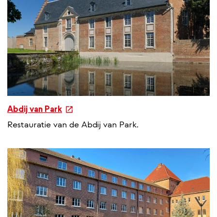
e
Abdij van Park
x
Restauratie van de Abdij van Park.
t
e
r
n
a
l
l
i