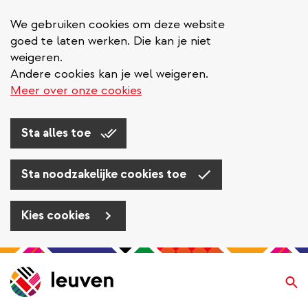
We gebruiken cookies om deze website
goed te laten werken. Die kan je niet
weigeren.
Andere cookies kan je wel weigeren.
Meer over onze cookies
Sta alles toe
Sta noodzakelijke cookies toe
Kies cookies
Overslaan
en
Zo
naar
de