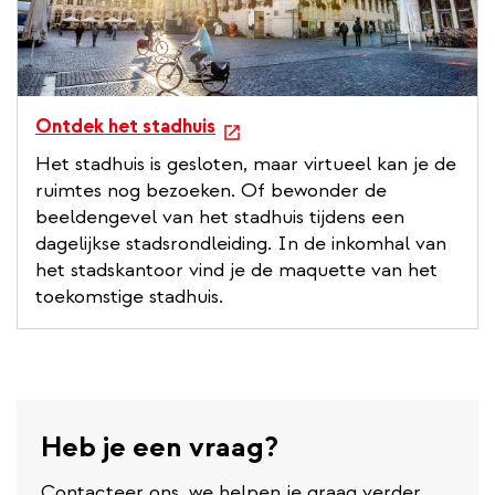
e
Ontdek het stadhuis
x
Het stadhuis is gesloten, maar virtueel kan je de
t
ruimtes nog bezoeken. Of bewonder de
e
beeldengevel van het stadhuis tijdens een
r
dagelijkse stadsrondleiding. In de inkomhal van
n
het stadskantoor vind je de maquette van het
a
toekomstige stadhuis.
l
l
i
n
k
Heb je een vraag?
Contacteer ons, we helpen je graag verder.