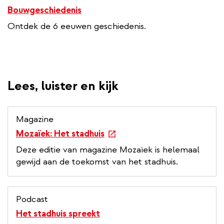
Bouwgeschiedenis
Ontdek de 6 eeuwen geschiedenis.
Lees, luister en kijk
Magazine
e
Mozaïek: Het stadhuis
x
Deze editie van magazine Mozaïek is helemaal
t
gewijd aan de toekomst van het stadhuis.
e
r
n
Podcast
a
Het stadhuis spreekt
l