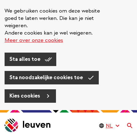
We gebruiken cookies om deze website
goed te laten werken. Die kan je niet
weigeren.
Andere cookies kan je wel weigeren.
Meer over onze cookies
Sta alles toe
Sta noodzakelijke cookies toe
Kies cookies
Overslaan
en
Zo
naar
de