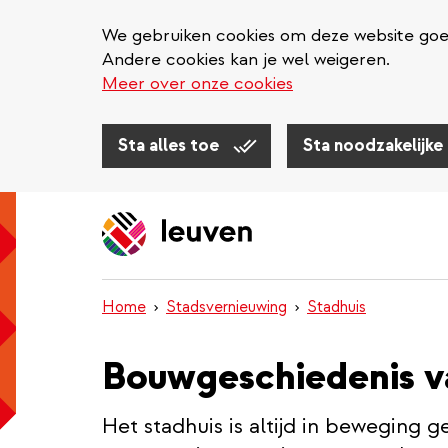
We gebruiken cookies om deze website goed 
Andere cookies kan je wel weigeren.
Meer over onze cookies
Sta alles toe
Sta noodzakelijke
Overslaan
en
naar
de
inhoud
Home
Stadsvernieuwing
Stadhuis
gaan
Bouwgeschiedenis va
Het stadhuis is altijd in beweging 