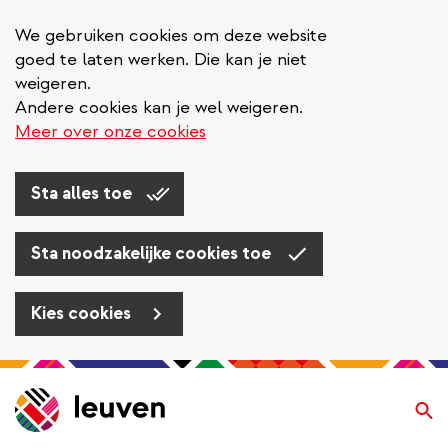
We gebruiken cookies om deze website
goed te laten werken. Die kan je niet
weigeren.
Andere cookies kan je wel weigeren.
Meer over onze cookies
Sta alles toe
Sta noodzakelijke cookies toe
Kies cookies
Overslaan
en
Zo
naar
de