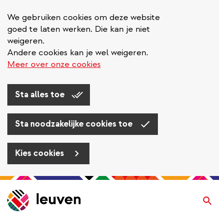
We gebruiken cookies om deze website
goed te laten werken. Die kan je niet
weigeren.
Andere cookies kan je wel weigeren.
Meer over onze cookies
Sta alles toe
Sta noodzakelijke cookies toe
Kies cookies
Overslaan
en
Zo
naar
de