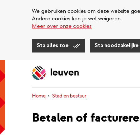
We gebruiken cookies om deze website goed 
Andere cookies kan je wel weigeren.
Meer over onze cookies
Sta alles toe
Sta noodzakelijke
Overslaan
en
naar
de
inhoud
Home
Stad en bestuur
gaan
Betalen of facturere