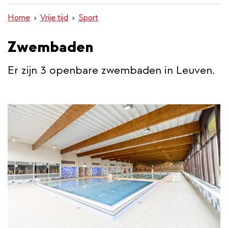
inhoud
Home
Vrije tijd
Sport
gaan
Zwembaden
Er zijn 3 openbare zwembaden in Leuven.