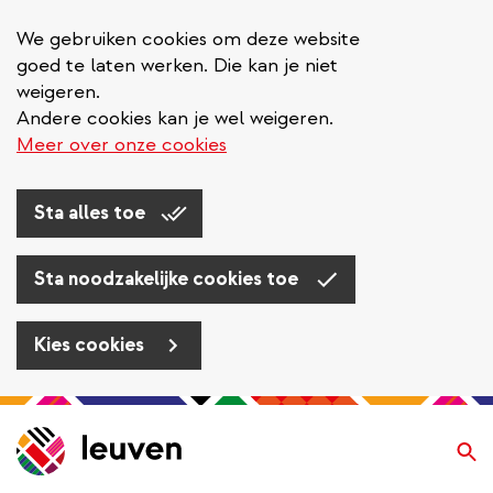
We gebruiken cookies om deze website
goed te laten werken. Die kan je niet
weigeren.
Andere cookies kan je wel weigeren.
Meer over onze cookies
Sta alles toe
Sta noodzakelijke cookies toe
Kies cookies
Overslaan
en
Zo
naar
de