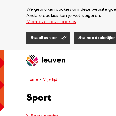
We gebruiken cookies om deze website goed 
Andere cookies kan je wel weigeren.
Meer over onze cookies
Sta alles toe
Sta noodzakelijke
Overslaan
en
naar
de
inhoud
Home
Vrije tijd
gaan
Sport
Sportlocaties