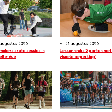
augustus 2026
Vr 21 augustus 2026
makers skate sessies in
Lessenreeks 'Sporten met
elle-Vue
visuele beperking'