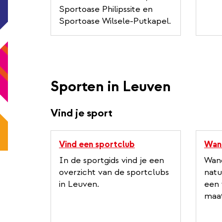
Sportoase Philipssite en
Sportoase Wilsele-Putkapel.
Sporten in Leuven
Vind je sport
e
Vind een sportclub
Wan
x
In de sportgids vind je een
Wand
t
overzicht van de sportclubs
natu
e
in Leuven.
een 
r
maat
n
a