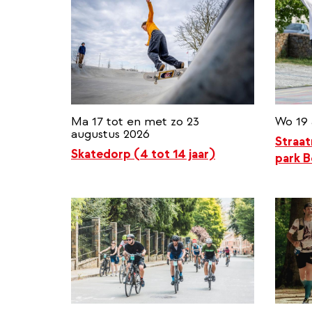
Ma 17 tot en met zo 23
Wo 19 
augustus 2026
Straat
Skatedorp (4 tot 14 jaar)
park B