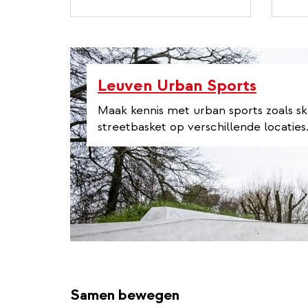
l
l
i
n
k
Leuven Urban Sports
Maak kennis met urban sports zoals s
streetbasket op verschillende locaties
Samen bewegen