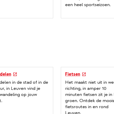
een heel sportseizoen.
e
delen
Fietsen
x
elen in de stad of in de
Het maakt niet uit in we
t
ur, in Leuven vind je
richting, in amper 10
e
wandeling op jouw
minuten fietsen zit je in
r
.
groen. Ontdek de mooi
n
fietsroutes in en rond
a
Leuven.