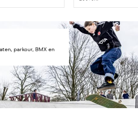
l
l
i
n
k
katen, parkour, BMX en
.