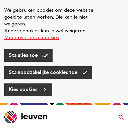
We gebruiken cookies om deze website
goed te laten werken. Die kan je niet
weigeren.
Andere cookies kan je wel weigeren.
Meer over onze cookies
Sta alles toe
Sta noodzakelijke cookies toe
Kies cookies
Overslaan
en
Zo
naar
de