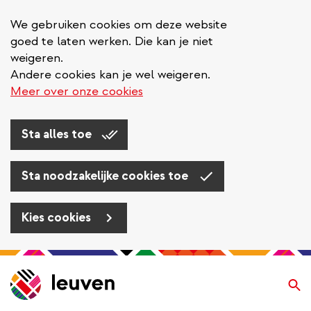
We gebruiken cookies om deze website
goed te laten werken. Die kan je niet
weigeren.
Andere cookies kan je wel weigeren.
Meer over onze cookies
Sta alles toe
Sta noodzakelijke cookies toe
Kies cookies
Overslaan
en
Zo
naar
de