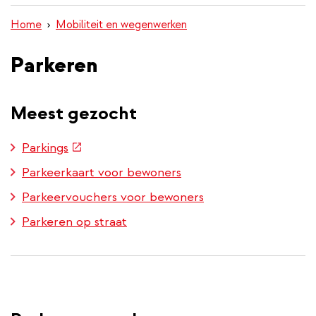
inhoud
Home
Mobiliteit en wegenwerken
gaan
Parkeren
Meest gezocht
(externe
Parkings
link)
Parkeerkaart voor bewoners
Parkeervouchers voor bewoners
Parkeren op straat