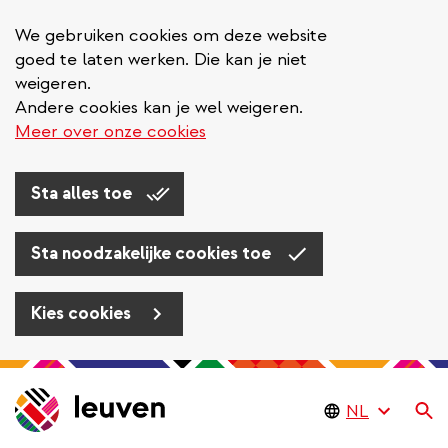
We gebruiken cookies om deze website
goed te laten werken. Die kan je niet
weigeren.
Andere cookies kan je wel weigeren.
Meer over onze cookies
Sta alles toe
Sta noodzakelijke cookies toe
Kies cookies
Overslaan
en
Zo
naar
de