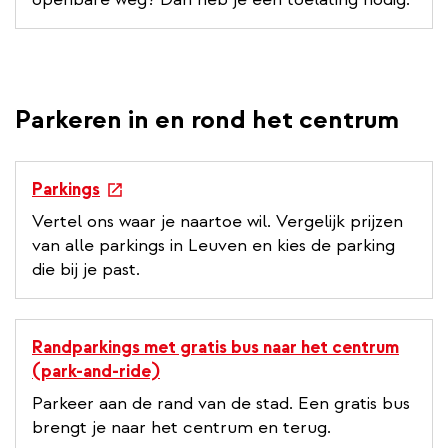
n
a
l
l
i
Parkeren in en rond het centrum
n
k
e
Parkings
x
Vertel ons waar je naartoe wil. Vergelijk prijzen
t
van alle parkings in Leuven en kies de parking
e
die bij je past.
r
n
a
Randparkings met gratis bus naar het centrum
l
(park-and-ride)
l
Parkeer aan de rand van de stad. Een gratis bus
i
brengt je naar het centrum en terug.
n