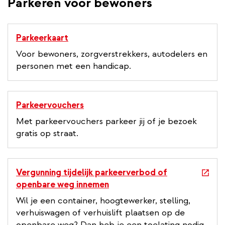
Parkeren voor bewoners
Parkeerkaart
Voor bewoners, zorgverstrekkers, autodelers en
personen met een handicap.
Parkeervouchers
Met parkeervouchers parkeer jij of je bezoek
gratis op straat.
e
Vergunning tijdelijk parkeerverbod of
x
openbare weg innemen
t
Wil je een container, hoogtewerker, stelling,
e
verhuiswagen of verhuislift plaatsen op de
r
openbare weg? Dan heb je een toelating nodig.