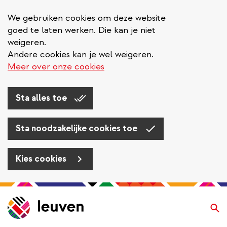
We gebruiken cookies om deze website
goed te laten werken. Die kan je niet
weigeren.
Andere cookies kan je wel weigeren.
Meer over onze cookies
Sta alles toe
Sta noodzakelijke cookies toe
Kies cookies
Overslaan
en
Zo
naar
de