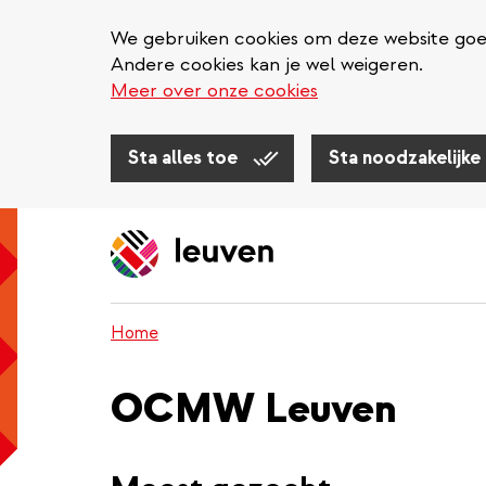
We gebruiken cookies om deze website goed 
Andere cookies kan je wel weigeren.
Meer over onze cookies
Sta alles toe
Sta noodzakelijke
Overslaan
en
naar
de
inhoud
Home
gaan
OCMW Leuven