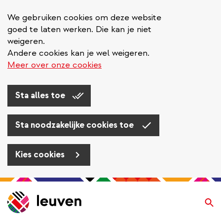
We gebruiken cookies om deze website
goed te laten werken. Die kan je niet
weigeren.
Andere cookies kan je wel weigeren.
Meer over onze cookies
Sta alles toe
Sta noodzakelijke cookies toe
Kies cookies
Overslaan
en
Zo
naar
de