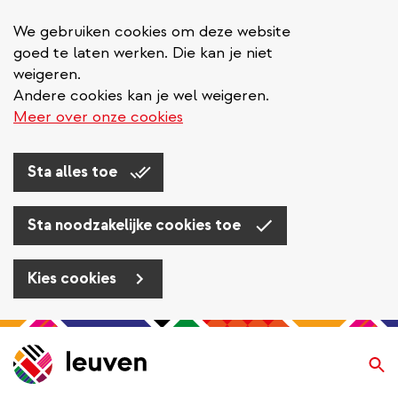
We gebruiken cookies om deze website
goed te laten werken. Die kan je niet
weigeren.
Andere cookies kan je wel weigeren.
Meer over onze cookies
Sta alles toe
Sta noodzakelijke cookies toe
Kies cookies
Overslaan
en
Zo
naar
de