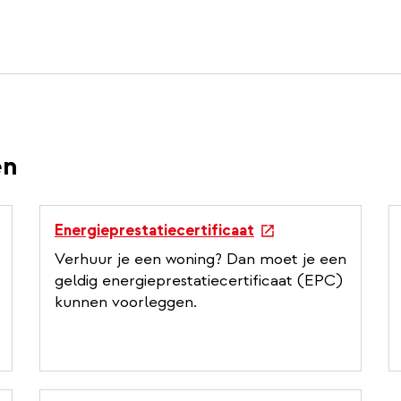
en
e
Energieprestatiecertificaat
x
Verhuur je een woning? Dan moet je een
t
geldig energieprestatiecertificaat (EPC)
e
kunnen voorleggen.
r
n
a
l