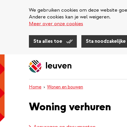
We gebruiken cookies om deze website goed 
Andere cookies kan je wel weigeren.
Meer over onze cookies
Sta alles toe
Sta noodzakelijke
Overslaan
en
naar
de
inhoud
Home
Wonen en bouwen
gaan
Woning verhuren
Aanvragen en documenten