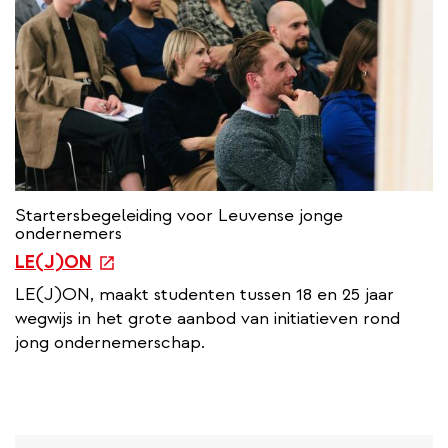
l
i
n
k
Startersbegeleiding voor Leuvense jonge
ondernemers
e
LE(J)ON
x
LE(J)ON, maakt studenten tussen 18 en 25 jaar
t
wegwijs in het grote aanbod van initiatieven rond
e
jong ondernemerschap.
r
n
a
l