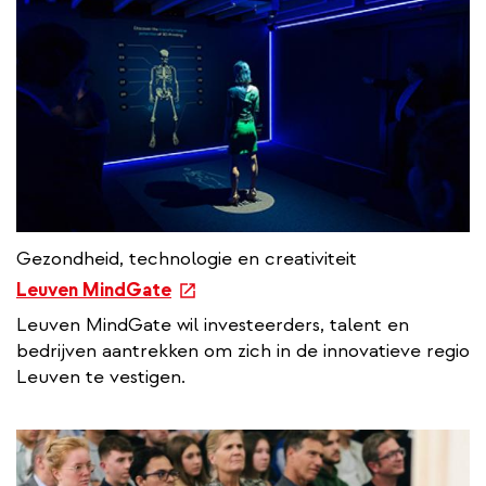
Gezondheid, technologie en creativiteit
e
Leuven MindGate
x
Leuven MindGate wil investeerders, talent en
t
bedrijven aantrekken om zich in de innovatieve regio
e
Leuven te vestigen.
r
n
a
l