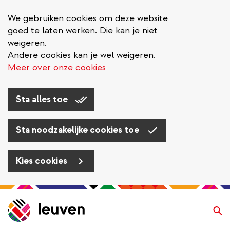
We gebruiken cookies om deze website
goed te laten werken. Die kan je niet
weigeren.
Andere cookies kan je wel weigeren.
Meer over onze cookies
Sta alles toe
Sta noodzakelijke cookies toe
Kies cookies
Overslaan
en
Zo
naar
de