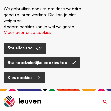
We gebruiken cookies om deze website
goed te laten werken. Die kan je niet
weigeren.
Andere cookies kan je wel weigeren.
Meer over onze cookies
Sta alles toe
Sta noodzakelijke cookies toe
Kies cookies
Overslaan
en
Zo
naar
de