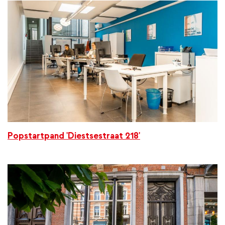
Popstartpand 'Diestsestraat 218'