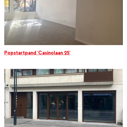
Popstartpand 'Casinolaan 25'