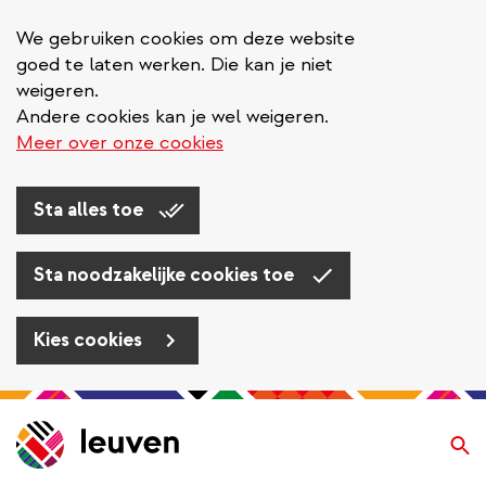
We gebruiken cookies om deze website
goed te laten werken. Die kan je niet
weigeren.
Andere cookies kan je wel weigeren.
Meer over onze cookies
Sta alles toe
Sta noodzakelijke cookies toe
Kies cookies
Overslaan
en
Zo
naar
de