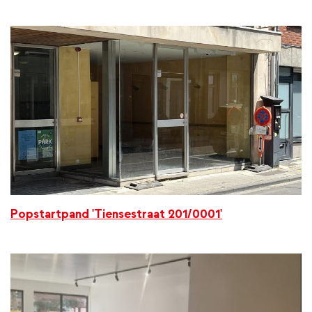
Popstartpand 'Tiensestraat 201/0001'