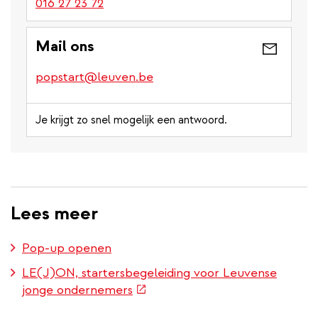
016 27 23 72
Mail ons
popstart@leuven.be
Je krijgt zo snel mogelijk een antwoord.
Lees meer
Pop-up openen
LE(J)ON, startersbegeleiding voor Leuvense
(externe
jonge ondernemers
link)