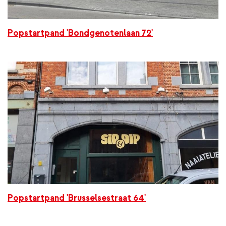
Popstartpand 'Bondgenotenlaan 72'
Popstartpand 'Brusselsestraat 64'