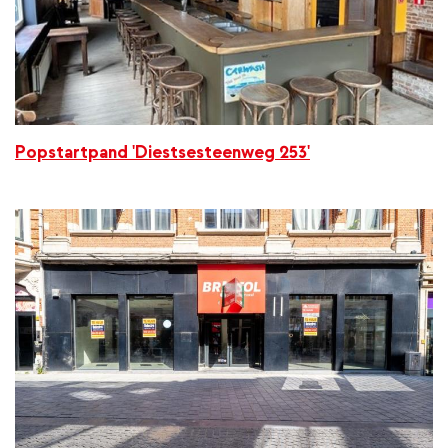
Popstartpand 'Diestsesteenweg 253'