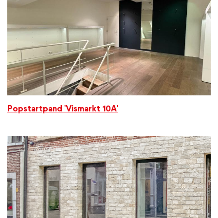
Popstartpand 'Vismarkt 10A'