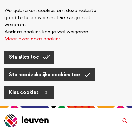
We gebruiken cookies om deze website
goed te laten werken. Die kan je niet
weigeren.
Andere cookies kan je wel weigeren.
Meer over onze cookies
Sta alles toe
Sta noodzakelijke cookies toe
Kies cookies
Overslaan
en
Zo
naar
de