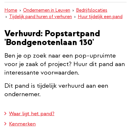
inhoud
Home
Ondernemen in Leuven
Bedrijfslocaties
gaan
Tijdelijk pand huren of verhuren
Huur tijdelijk een pand
Verhuurd: Popstartpand
'Bondgenotenlaan 130'
Ben je op zoek naar een pop-upruimte
voor je zaak of project? Huur dit pand aan
interessante voorwaarden.
Dit pand is tijdelijk verhuurd aan een
ondernemer.
Waar ligt het pand?
Kenmerken