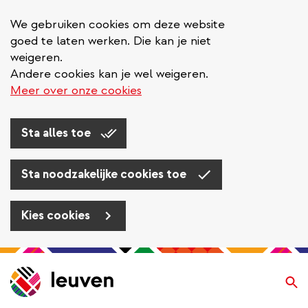
We gebruiken cookies om deze website
goed te laten werken. Die kan je niet
weigeren.
Andere cookies kan je wel weigeren.
Meer over onze cookies
Sta alles toe
Sta noodzakelijke cookies toe
Kies cookies
Overslaan
en
Zo
naar
de