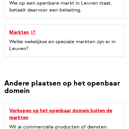
Wie op een openbare markt in Leuven staat,
betaalt daarvoor een belasting.
e
Markten
x
Welke wekelijkse en speciale markten zijn er in
t
Leuven?
e
r
n
a
l
Andere plaatsen op het openbaar
l
domein
i
n
k
Verkopen op het openbaar domein buiten de
markten
Wil je commerciële producten of diensten