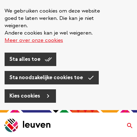
We gebruiken cookies om deze website
goed te laten werken. Die kan je niet
weigeren.
Andere cookies kan je wel weigeren.
Meer over onze cookies
Sta alles toe
Sta noodzakelijke cookies toe
Kies cookies
Overslaan
en
Zo
naar
de