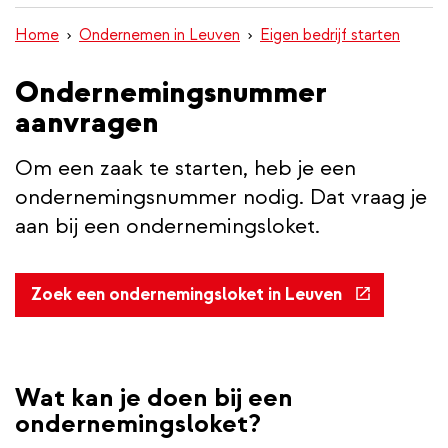
inhoud
Home
Ondernemen in Leuven
Eigen bedrijf starten
gaan
Ondernemingsnummer
aanvragen
Om een zaak te starten, heb je een
ondernemingsnummer nodig. Dat vraag je
aan bij een ondernemingsloket.
(externe
Zoek een ondernemingsloket in Leuven
link)
Wat kan je doen bij een
ondernemingsloket?