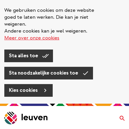
We gebruiken cookies om deze website
goed te laten werken. Die kan je niet
weigeren.
Andere cookies kan je wel weigeren.
Meer over onze cookies
Sta alles toe
Sta noodzakelijke cookies toe
Kies cookies
Overslaan
en
Zo
naar
de