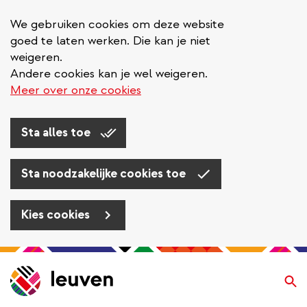
We gebruiken cookies om deze website
goed te laten werken. Die kan je niet
weigeren.
Andere cookies kan je wel weigeren.
Meer over onze cookies
Sta alles toe
Sta noodzakelijke cookies toe
Kies cookies
Overslaan
en
Zo
naar
de