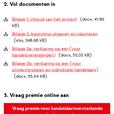
2. Vul documenten in
Downloads
Bijlage 1: inhoud van het project
(docx, 41.86
kB)
Bijlage 2: begroting uitgaven en inkomsten
(xlsx, 248.68 kB)
Bijlage 3a: verklaring op eer (voor
handelsverenigingen)
(docx, 52.02 kB)
Bijlage 3b: verklaring op eer (voor
projectgroepen en individuele handelaars)
(docx, 55.64 kB)
3. Vraag premie online aan
Vraag premie voor handelskernversterkende