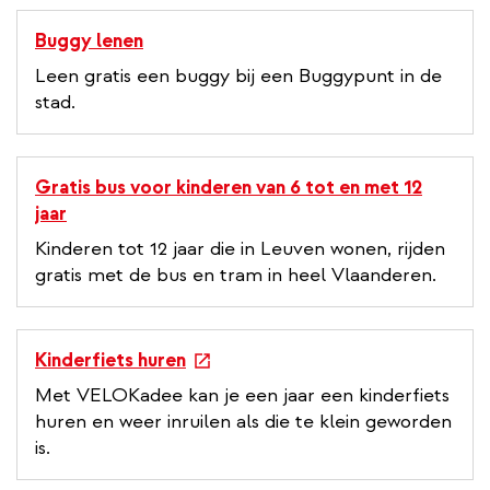
Buggy lenen
Leen gratis een buggy bij een Buggypunt in de
stad.
Gratis bus voor kinderen van 6 tot en met 12
jaar
Kinderen tot 12 jaar die in Leuven wonen, rijden
gratis met de bus en tram in heel Vlaanderen.
e
Kinderfiets huren
x
Met VELOKadee kan je een jaar een kinderfiets
t
huren en weer inruilen als die te klein geworden
e
is.
r