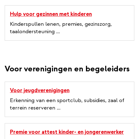
Hulp voor gezinnen met kinderen
Kinderspullen lenen, premies, gezinszorg,
taalondersteuning ...
Voor verenigingen en begeleiders
Voor jeugdverenigingen
Erkenning van een sportclub, subsidies, zaal of
terrein reserveren ...
Premie voor attest kinder- en jongerenwerker