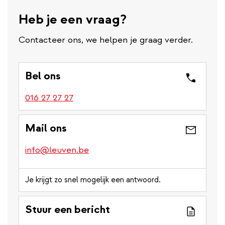
Heb je een vraag?
Contacteer ons, we helpen je graag verder.
Bel ons
016 27 27 27
Mail ons
info@leuven.be
Je krijgt zo snel mogelijk een antwoord.
Stuur een bericht