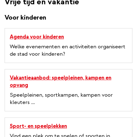
Vrije tijd en vakantie
Voor kinderen
Agenda voor kinderen
Welke evenementen en activiteiten organiseert
de stad voor kinderen?
Vakantieaanbod: speelpleinen, kampen en
opvang
Speelpleinen, sportkampen, kampen voor
kleuters ...
Sport- en speelplekken
Vind een plek om te spelen of sporten in