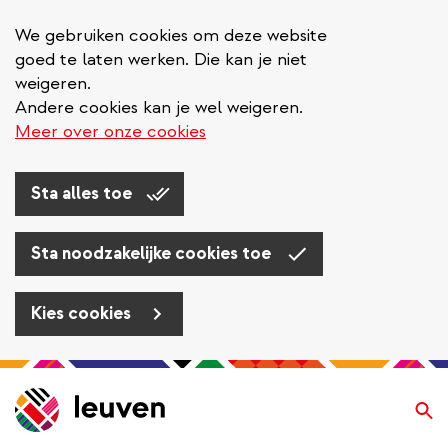
We gebruiken cookies om deze website
goed te laten werken. Die kan je niet
weigeren.
Andere cookies kan je wel weigeren.
Meer over onze cookies
Sta alles toe
Sta noodzakelijke cookies toe
Kies cookies
Overslaan
en
Zo
naar
de