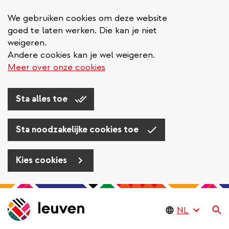
We gebruiken cookies om deze website
goed te laten werken. Die kan je niet
weigeren.
Andere cookies kan je wel weigeren.
Meer over onze cookies
Sta alles toe
Sta noodzakelijke cookies toe
Kies cookies
Overslaan
en
Zo
naar
de