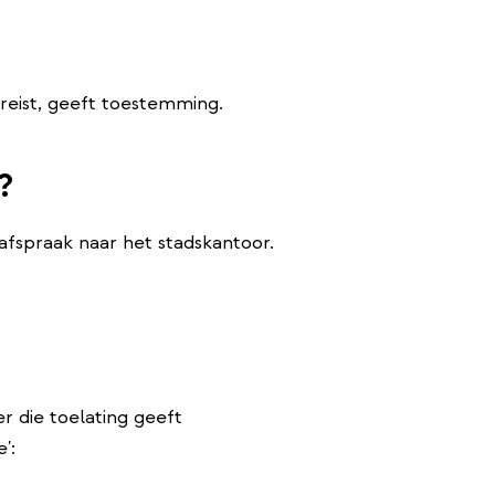
reist, geeft toestemming.
?
fspraak naar het stadskantoor.
er die toelating geeft
':