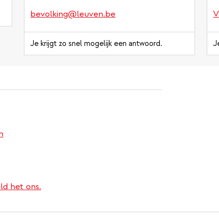
bevolking@leuven.be
V
Je krijgt zo snel mogelijk een antwoord.
J
n
ld het ons.