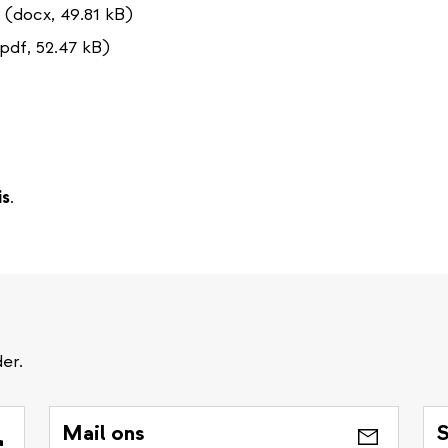
(docx, 49.81 kB)
pdf, 52.47 kB)
is
.
er.
Mail ons
S