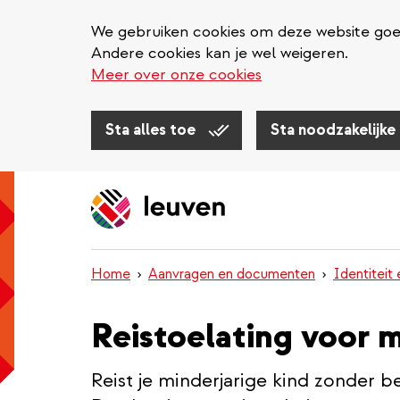
We gebruiken cookies om deze website goed 
Andere cookies kan je wel weigeren.
Meer over onze cookies
Sta alles toe
Sta noodzakelijke
Overslaan
en
naar
de
inhoud
Home
Aanvragen en documenten
Identiteit 
gaan
Reistoelating voor 
Reist je minderjarige kind zonder b