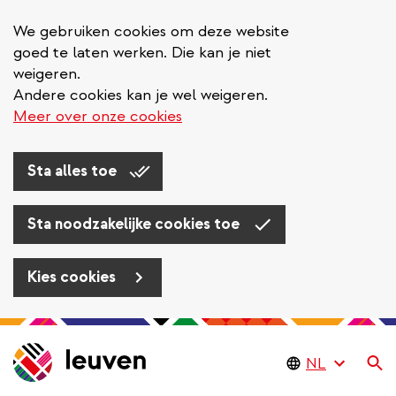
We gebruiken cookies om deze website
goed te laten werken. Die kan je niet
weigeren.
Andere cookies kan je wel weigeren.
Meer over onze cookies
Sta alles toe
Sta noodzakelijke cookies toe
Kies cookies
Overslaan
en
Zo
naar
de