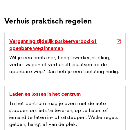
Verhuis praktisch regelen
e
Vergunning tijdelijk parkeerverbod of
x
openbare weg innemen
t
Wil je een container, hoogtewerker, stelling,
e
verhuiswagen of verhuislift plaatsen op de
r
openbare weg? Dan heb je een toelating nodig.
n
a
l
Laden en lossen in het centrum
l
In het centrum mag je even met de auto
i
stoppen om iets te leveren, op te halen of
n
iemand te laten in- of uitstappen. Welke regels
k
gelden, hangt af van de plek.