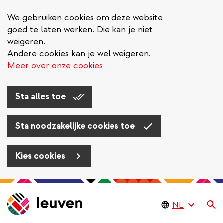
We gebruiken cookies om deze website
goed te laten werken. Die kan je niet
weigeren.
Andere cookies kan je wel weigeren.
Meer over onze cookies
Sta alles toe
Sta noodzakelijke cookies toe
Kies cookies
Overslaan
en
Zo
naar
de