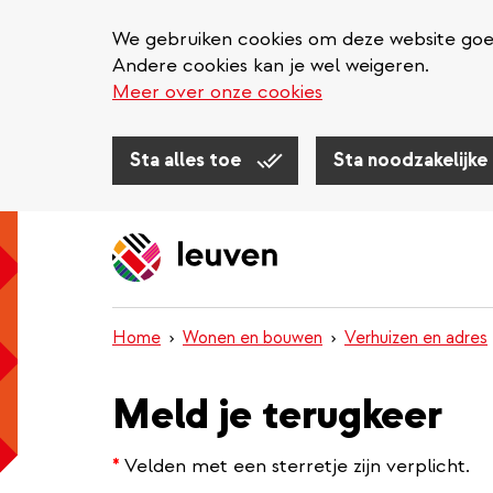
We gebruiken cookies om deze website goed 
Andere cookies kan je wel weigeren.
Meer over onze cookies
Sta alles toe
Sta noodzakelijke
Overslaan
en
naar
de
inhoud
Home
Wonen en bouwen
Verhuizen en adres
gaan
Meld je terugkeer
*
Velden met een sterretje zijn verplicht.