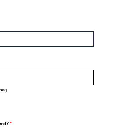
aag.
erd?
*