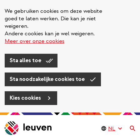
We gebruiken cookies om deze website
goed te laten werken. Die kan je niet
weigeren.
Andere cookies kan je wel weigeren.
Meer over onze cookies
Sta alles toe
Sta noodzakelijke cookies toe
Kies cookies
Overslaan
en
Zo
naar
de