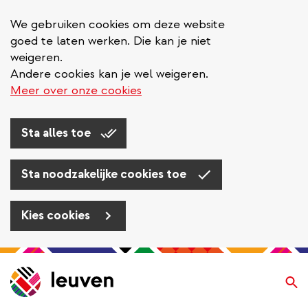
We gebruiken cookies om deze website
goed te laten werken. Die kan je niet
weigeren.
Andere cookies kan je wel weigeren.
Meer over onze cookies
Sta alles toe
Sta noodzakelijke cookies toe
Kies cookies
Overslaan
en
Zo
naar
de