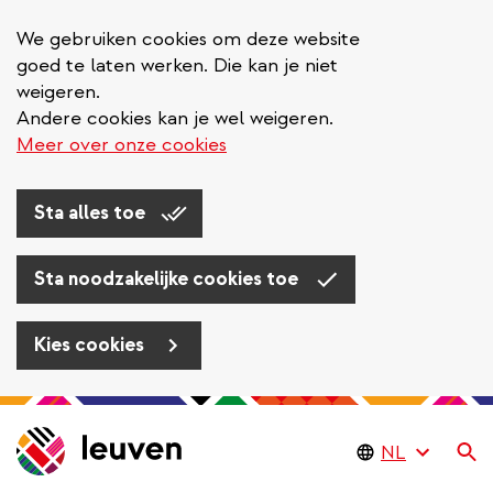
We gebruiken cookies om deze website
goed te laten werken. Die kan je niet
weigeren.
Andere cookies kan je wel weigeren.
Meer over onze cookies
Sta alles toe
Sta noodzakelijke cookies toe
Kies cookies
Overslaan
en
Zo
naar
de