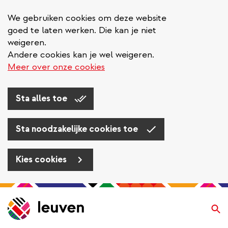
We gebruiken cookies om deze website
goed te laten werken. Die kan je niet
weigeren.
Andere cookies kan je wel weigeren.
Meer over onze cookies
Sta alles toe
Sta noodzakelijke cookies toe
Kies cookies
Overslaan
en
Zo
naar
de