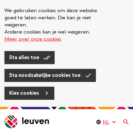
We gebruiken cookies om deze website
goed te laten werken. Die kan je niet
weigeren.
Andere cookies kan je wel weigeren.
Meer over onze cookies
Sta alles toe
Sta noodzakelijke cookies toe
Kies cookies
Overslaan
en
Zo
naar
de