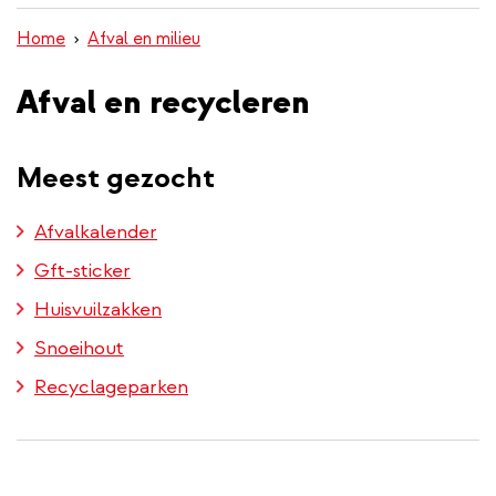
inhoud
Home
Afval en milieu
gaan
Afval en recycleren
Meest gezocht
Afvalkalender
Gft-sticker
Huisvuilzakken
Snoeihout
Recyclageparken