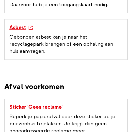
Daarvoor heb je een toegangskaart nodig.
e
Asbest
x
Gebonden asbest kan je naar het
t
recyclagepark brengen of een ophaling aan
e
huis aanvragen.
r
n
a
l
l
Afval voorkomen
i
n
k
Sticker 'Geen reclame'
Beperk je papierafval door deze sticker op je
brievenbus te plakken. Je krijgt dan geen
ongeadresseerde reclame meer.