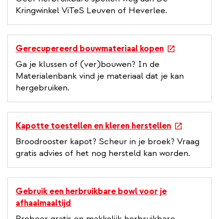
t
Kringwinkel ViTeS Leuven of Heverlee.
e
r
n
e
Gerecupereerd bouwmateriaal kopen
a
x
Ga je klussen of (ver)bouwen? In de
l
t
Materialenbank vind je materiaal dat je kan
l
e
hergebruiken.
i
r
n
n
k
a
e
Kapotte toestellen en kleren herstellen
l
x
Broodrooster kapot? Scheur in je broek? Vraag
l
t
gratis advies of het nog hersteld kan worden.
i
e
n
r
k
n
Gebruik een herbruikbare bowl voor je
a
afhaalmaaltijd
l
Probeer gratis en makkelijk herbruikbare