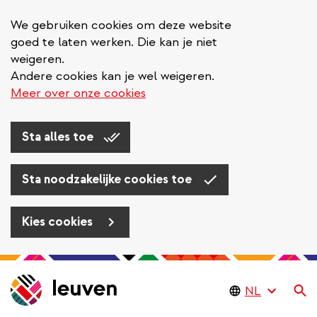
We gebruiken cookies om deze website
goed te laten werken. Die kan je niet
weigeren.
Andere cookies kan je wel weigeren.
Meer over onze cookies
Sta alles toe
Sta noodzakelijke cookies toe
Kies cookies
Overslaan
en
Zo
naar
de