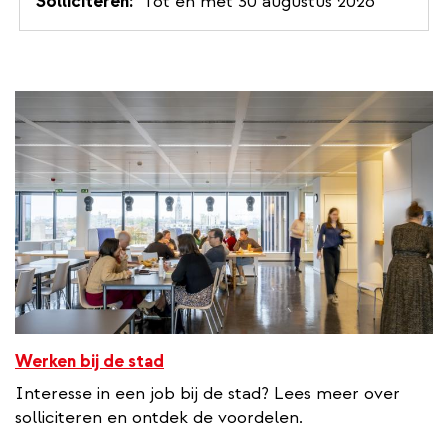
Solliciteren
Tot en met 30 augustus 2026
e
r
n
a
l
l
i
n
k
Werken bij de stad
Interesse in een job bij de stad? Lees meer over
solliciteren en ontdek de voordelen.