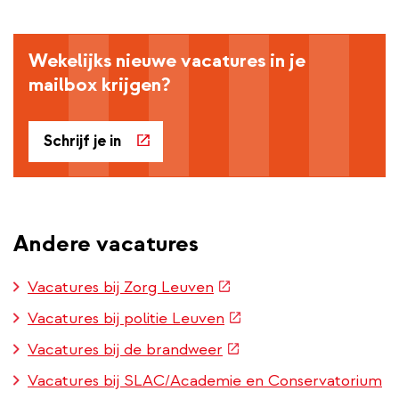
Wekelijks nieuwe vacatures in je
mailbox krijgen?
Schrijf je in
Andere vacatures
(externe
Vacatures bij Zorg Leuven
link)
(externe
Vacatures bij politie Leuven
link)
(externe
Vacatures bij de brandweer
link)
Vacatures bij SLAC/Academie en Conservatorium