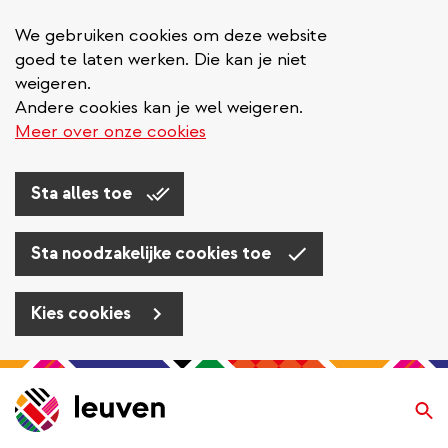
We gebruiken cookies om deze website
goed te laten werken. Die kan je niet
weigeren.
Andere cookies kan je wel weigeren.
Meer over onze cookies
Sta alles toe
Sta noodzakelijke cookies toe
Kies cookies
Overslaan
en
Zo
naar
de