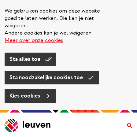
We gebruiken cookies om deze website
goed te laten werken. Die kan je niet
weigeren.
Andere cookies kan je wel weigeren.
Meer over onze cookies
Sta alles toe
Sta noodzakelijke cookies toe
Kies cookies
Overslaan
en
Zo
naar
de