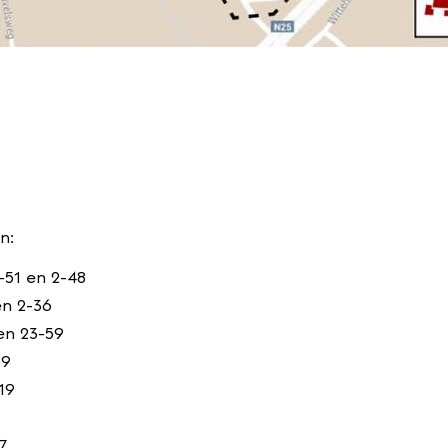
n:
-51 en 2-48
en 2-36
en 23-59
59
19
7