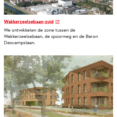
e
Wakkerzeelsebaan-zuid
x
We ontwikkelen de zone tussen de
t
Wakkerzeelsebaan, de spoorweg en de Baron
e
Descampslaan.
r
n
a
l
l
i
n
k