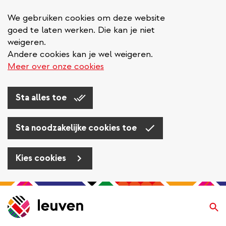
We gebruiken cookies om deze website
goed te laten werken. Die kan je niet
weigeren.
Andere cookies kan je wel weigeren.
Meer over onze cookies
Sta alles toe
Sta noodzakelijke cookies toe
Kies cookies
Overslaan
en
Zo
naar
de