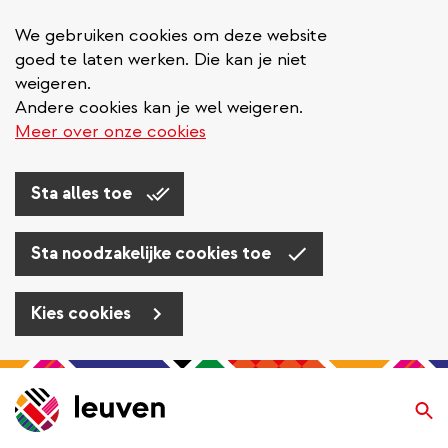
We gebruiken cookies om deze website
goed te laten werken. Die kan je niet
weigeren.
Andere cookies kan je wel weigeren.
Meer over onze cookies
Sta alles toe
Sta noodzakelijke cookies toe
Kies cookies
Overslaan
en
Zo
naar
de