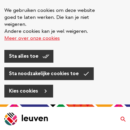
We gebruiken cookies om deze website
goed te laten werken. Die kan je niet
weigeren.
Andere cookies kan je wel weigeren.
Meer over onze cookies
Sta alles toe
Sta noodzakelijke cookies toe
Kies cookies
Overslaan
en
Zo
naar
de