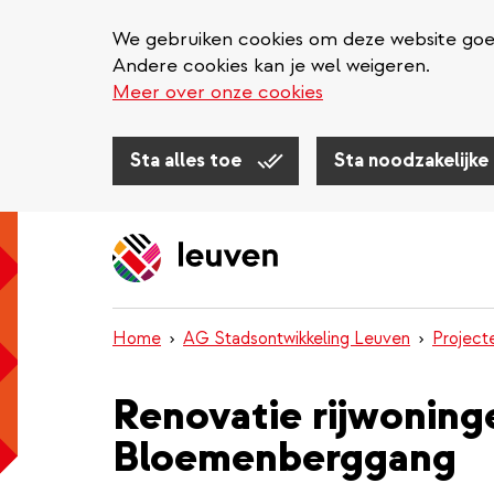
We gebruiken cookies om deze website goed 
Andere cookies kan je wel weigeren.
Meer over onze cookies
Sta alles toe
Sta noodzakelijke
Overslaan
en
naar
de
inhoud
Home
AG Stadsontwikkeling Leuven
Project
gaan
Renovatie rijwoning
Bloemenberggang