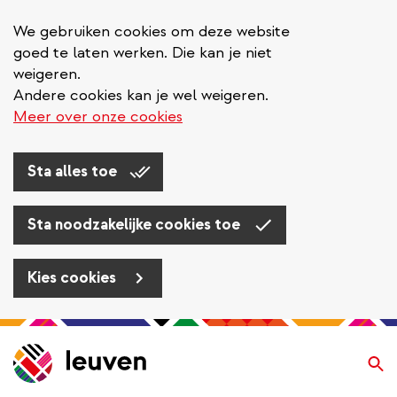
We gebruiken cookies om deze website
goed te laten werken. Die kan je niet
weigeren.
Andere cookies kan je wel weigeren.
Meer over onze cookies
Sta alles toe
Sta noodzakelijke cookies toe
Kies cookies
Overslaan
en
Zo
naar
de